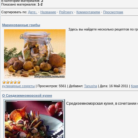
В категории материалов
:
2
Показано материалов
:
1-2
Сортировать по
:
Дате
·
Названию
·
Рейтингу
·
Комментариям
·
Просмотрам
Маринованные грибы
Здесь вы найдете несколько рецептов по 
кулинарные секреты
|
Просмотров:
5561
|
Добавил:
Tanusha
|
Дата:
16 Май 2011
|
Комм
О Средиземноморской кухне
Средиземноморская кухня, в сочетании 