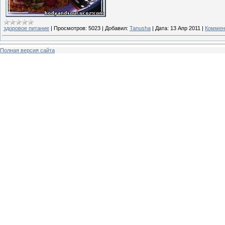
здоровое питание
|
Просмотров:
5023
|
Добавил:
Tanusha
|
Дата:
13 Апр 2011
|
Коммен
Полная версия сайта