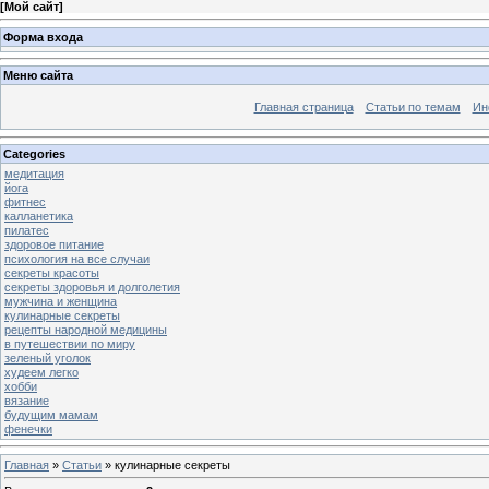
[
Мой сайт
]
Форма входа
Меню сайта
Главная страница
Статьи по темам
Ин
Categories
медитация
йога
фитнес
калланетика
пилатес
здоровое питание
психология на все случаи
секреты красоты
секреты здоровья и долголетия
мужчина и женщина
кулинарные секреты
рецепты народной медицины
в путешествии по миру
зеленый уголок
худеем легко
хобби
вязание
будущим мамам
фенечки
Главная
»
Статьи
» кулинарные секреты